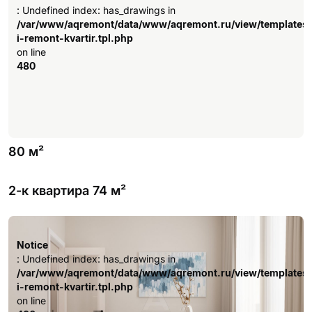
: Undefined index: has_drawings in
/var/www/aqremont/data/www/aqremont.ru/view/templates
i-remont-kvartir.tpl.php
on line
480
80 м²
2-к квартира 74 м²
Notice
: Undefined index: has_drawings in
/var/www/aqremont/data/www/aqremont.ru/view/templates
Notice
i-remont-kvartir.tpl.php
: Undefined index: has_drawings in
on line
/var/www/aqremont/data/www/aqremont.ru/view/templates
480
i-remont-kvartir.tpl.php
on line