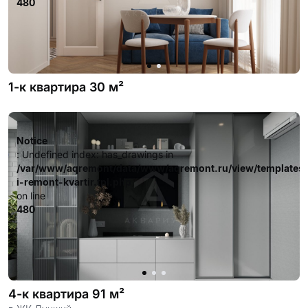
480
1-к квартира 30 м²
Notice
: Undefined index: has_drawings in
/var/www/aqremont/data/www/aqremont.ru/view/templates
i-remont-kvartir.tpl.php
on line
480
4-к квартира 91 м²