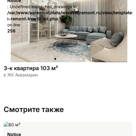
Notice
: Undefined index: has_drawings in
/var/www/aqremont/data/www/aqremont.ru/view/templates
i-remont-kvartir.tpl.php
on line
256
3-к квартира 103 м²
в ЖК Аквамарин
Смотрите также
Notice