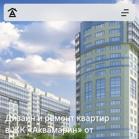
Дизайн
Ремонт
Цены
Наши работы
О нас
Контакты
г. Краснодар
8 (861) 945-12-
34
Дизайн и ремонт квартир
в ЖК «Аквамарин» от
Обсудить