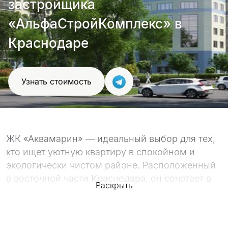
застройщика
проект
«АльфаСтройКомплекс» в
Краснодаре
Узнать стоимость
ЖК «Аквамарин» — идеальный выбор для тех,
кто ищет уютную квартиру в спокойном и
экологически чистом районе. Расположенный
в восточной части Краснодара, он сочетает в
Раскрыть
себе близость к природе и развитую
инфраструктуру.
Два 22-этажных дома уже сданы, а значит, вы