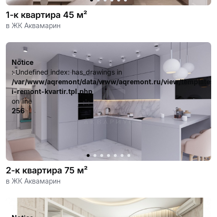
1-к квартира 45 м²
в ЖК Аквамарин
Notice
: Undefined index: has_drawings in
/var/www/aqremont/data/www/aqremont.ru/view/templates
i-remont-kvartir.tpl.php
on line
256
2-к квартира 75 м²
в ЖК Аквамарин