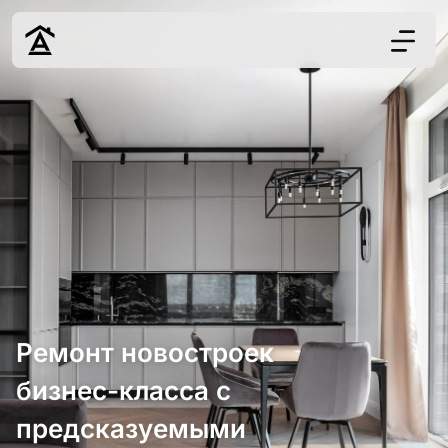
Дизайн
Ремонт
Цены
Наши работы
О нас
Контакты
г. Краснодар
8 (861) 945-12-
Ремонт новостроек
34
бизнес-класса с
предсказуемыми
Обсудить