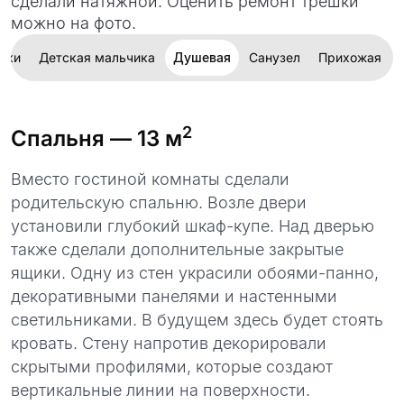
сделали натяжной. Оценить ремонт трешки
можно на фото.
чки
Детская мальчика
Душевая
Санузел
Прихожая
2
Спальня
— 13 м
Вместо гостиной комнаты сделали
родительскую спальню. Возле двери
установили глубокий шкаф-купе. Над дверью
также сделали дополнительные закрытые
ящики. Одну из стен украсили обоями-панно,
декоративными панелями и настенными
светильниками. В будущем здесь будет стоять
кровать. Стену напротив декорировали
скрытыми профилями, которые создают
вертикальные линии на поверхности.