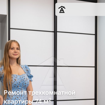
Дизайн
Ремонт
Цены
Наши работы
О нас
Контакты
г. Краснодар
8 (861) 945-12-
34
Ремонт трехкомнатной
2
квартиры 74 м
Обсудить