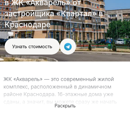
в ЖК «Акварель» от
проект
застройщика «Квартал» в
Краснодаре
Узнать стоимость
ЖК «Акварель» — это современный жилой
комплекс, расположенный в динамичном
районе Краснодара. 16-этажные дома уже
сданы, а значит, вы можете сразу же начать
Раскрыть
обустраивать свое уютное гнездышко.
Фасад зданий выполнен в ярких и красочных
тонах, что создает позитивную атмосферу и