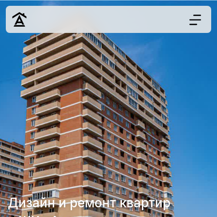
Дизайн
Ремонт
Цены
Наши работы
О нас
Контакты
г. Краснодар
8 (861) 945-12-
34
Дизайн и ремонт квартир
Обсудить