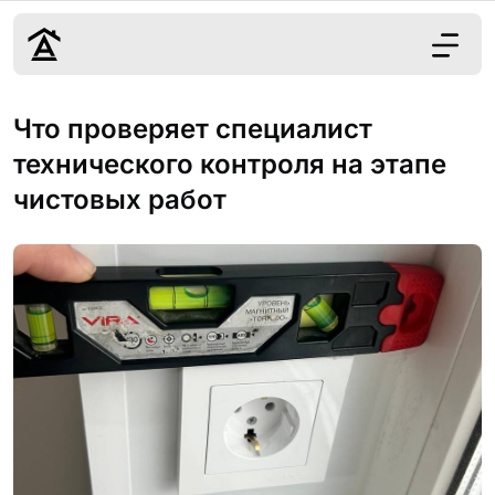
Дизайн
Что проверяет специалист
Ремонт
технического контроля на этапе
Цены
чистовых работ
Наши работы
О нас
Контакты
г. Краснодар
8 (861) 945-12-
34
Обсудить