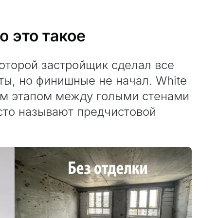
о это такое
которой застройщик сделал все
ы, но финишные не начал. White
ым этапом между голыми стенами
асто называют предчистовой