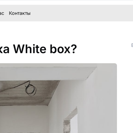
ас
Контакты
ка White box?