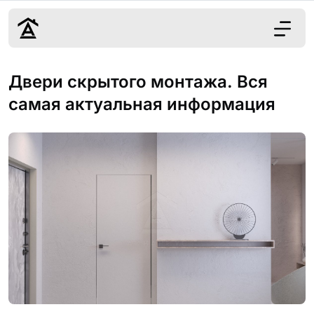
Дизайн
Двери скрытого монтажа. Вся
Ремонт
самая актуальная информация
Цены
Наши работы
О нас
Контакты
г. Краснодар
8 (861) 945-12-
34
Обсудить