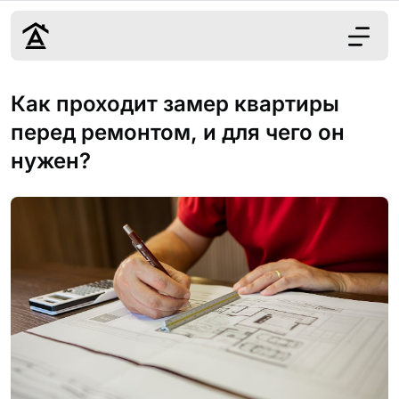
Дизайн
Как проходит замер квартиры
Ремонт
перед ремонтом, и для чего он
Цены
нужен?
Наши работы
О нас
Контакты
г. Краснодар
8 (861) 945-12-
34
Обсудить