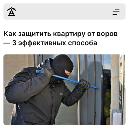
Дизайн
Как защитить квартиру от воров
Ремонт
— 3 эффективных способа
Цены
Наши работы
О нас
Контакты
г. Краснодар
8 (861) 945-12-
34
Обсудить