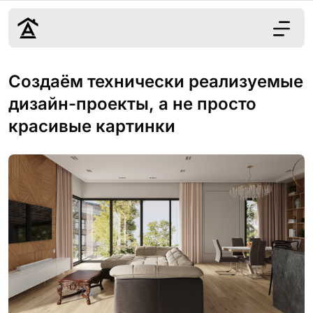
Дизайн
Создаём технически реализуемые
Ремонт
дизайн-проекты, а не просто
Цены
красивые картинки
Наши работы
О нас
Контакты
г. Краснодар
8 (861) 945-12-
34
Обсудить