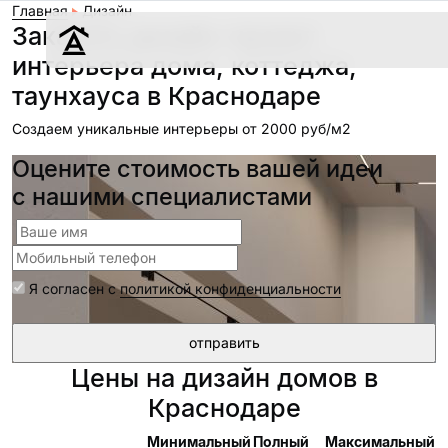
Главная
Дизайн
Заказать дизайн-проект
интерьера дома, коттеджа,
таунхауса в Краснодаре
Дизайн
Создаем уникальные интерьеры от 2000 руб/м2
Ремонт
Цены
Оцените стоимость вашей идеи
Наши работы
с нашими специалистами
О нас
Контакты
Я согласен с
политикой конфиденциальности
г. Краснодар
8 (861) 945-12-
34
Цены на дизайн домов в
Краснодаре
Обсудить
Минимальный
Полный
Максимальный