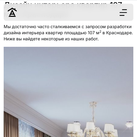
Дизайн интерьера квартир 107
2
м
в Краснодаре
Мы достаточно часто сталкиваемся с запросом разработки
2
Дизайн
дизайна интерьера квартир площадью 107 м
в Краснодаре.
Ниже вы найдете некоторые из наших работ.
Ремонт
Цены
Наши работы
О нас
Контакты
г. Краснодар
8 (861) 945-12-
34
Обсудить