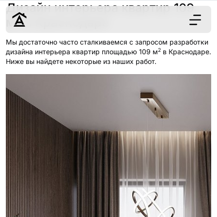
Дизайн интерьера квартир 109
2
м
в Краснодаре
Мы достаточно часто сталкиваемся с запросом разработки
2
Дизайн
дизайна интерьера квартир площадью 109 м
в Краснодаре.
Ниже вы найдете некоторые из наших работ.
Ремонт
Цены
Наши работы
О нас
Контакты
г. Краснодар
8 (861) 945-12-
34
Обсудить