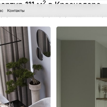
2
артир 111 м
в Краснодаре
ас
Контакты
2
 разработки дизайна интерьера квартир площадью 111 м
в Кра