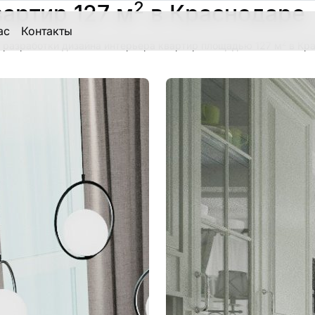
2
артир 127 м
в Краснодаре
ас
Контакты
2
 разработки дизайна интерьера квартир площадью 127 м
в Кра