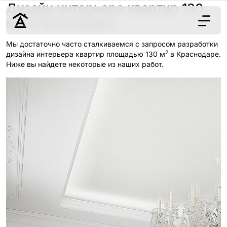
Дизайн интерьера квартир 130
2
м
в Краснодаре
Мы достаточно часто сталкиваемся с запросом разработки
2
Дизайн
дизайна интерьера квартир площадью 130 м
в Краснодаре.
Ниже вы найдете некоторые из наших работ.
Ремонт
Цены
Наши работы
О нас
Контакты
г. Краснодар
8 (861) 945-12-
34
Обсудить