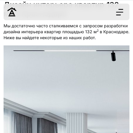
Дизайн интерьера квартир 132
2
м
в Краснодаре
Мы достаточно часто сталкиваемся с запросом разработки
2
Дизайн
дизайна интерьера квартир площадью 132 м
в Краснодаре.
Ниже вы найдете некоторые из наших работ.
Ремонт
Цены
Наши работы
О нас
Контакты
г. Краснодар
8 (861) 945-12-
34
Обсудить