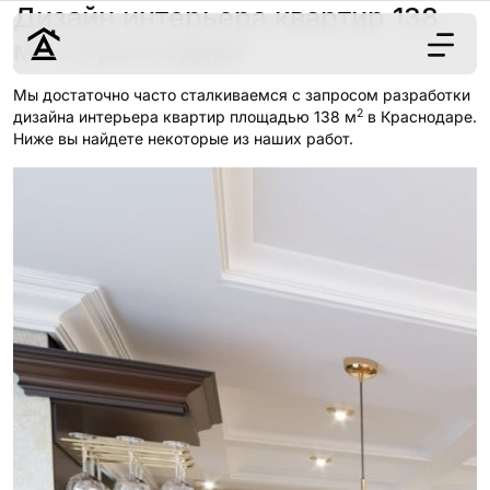
Дизайн интерьера квартир 138
2
м
в Краснодаре
Мы достаточно часто сталкиваемся с запросом разработки
2
Дизайн
дизайна интерьера квартир площадью 138 м
в Краснодаре.
Ниже вы найдете некоторые из наших работ.
Ремонт
Цены
Наши работы
О нас
Контакты
г. Краснодар
8 (861) 945-12-
34
Обсудить