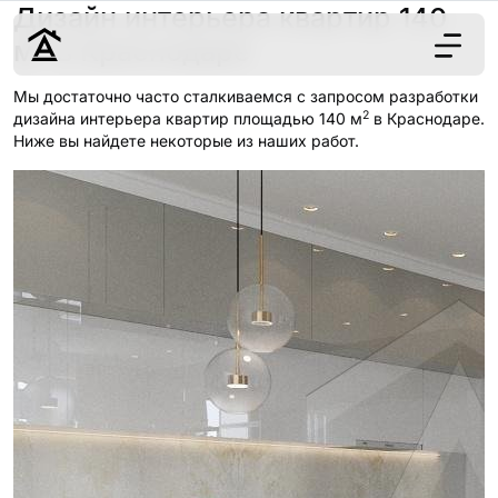
Дизайн интерьера квартир 140
2
м
в Краснодаре
Мы достаточно часто сталкиваемся с запросом разработки
2
Дизайн
дизайна интерьера квартир площадью 140 м
в Краснодаре.
Ниже вы найдете некоторые из наших работ.
Ремонт
Цены
Наши работы
О нас
Контакты
г. Краснодар
8 (861) 945-12-
34
Обсудить