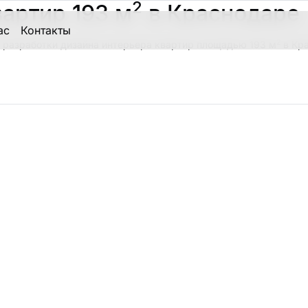
2
артир 193 м
в Краснодаре
ас
Контакты
2
 разработки дизайна интерьера квартир площадью 193 м
в Кра