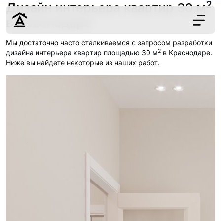
2
Дизайн интерьера квартир 30 м
в Краснодаре
Мы достаточно часто сталкиваемся с запросом разработки
2
Дизайн
дизайна интерьера квартир площадью 30 м
в Краснодаре.
Ниже вы найдете некоторые из наших работ.
Ремонт
Цены
Наши работы
О нас
Контакты
г. Краснодар
8 (861) 945-12-
34
Обсудить