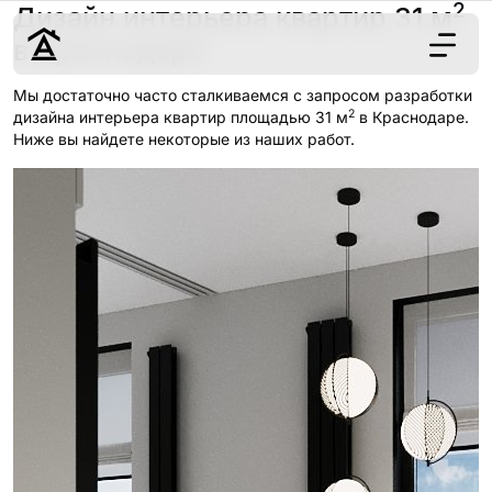
2
Дизайн интерьера квартир 31 м
в Краснодаре
Мы достаточно часто сталкиваемся с запросом разработки
2
Дизайн
дизайна интерьера квартир площадью 31 м
в Краснодаре.
Ниже вы найдете некоторые из наших работ.
Ремонт
Цены
Наши работы
О нас
Контакты
г. Краснодар
8 (861) 945-12-
34
Обсудить