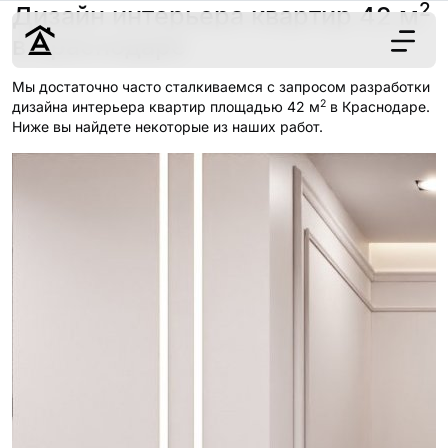
2
Дизайн интерьера квартир 42 м
в Краснодаре
Мы достаточно часто сталкиваемся с запросом разработки
2
Дизайн
дизайна интерьера квартир площадью 42 м
в Краснодаре.
Ниже вы найдете некоторые из наших работ.
Ремонт
Цены
Наши работы
О нас
Контакты
г. Краснодар
8 (861) 945-12-
34
Обсудить