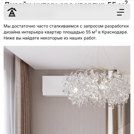
2
Дизайн интерьера квартир 55 м
в Краснодаре
Мы достаточно часто сталкиваемся с запросом разработки
2
Дизайн
дизайна интерьера квартир площадью 55 м
в Краснодаре.
Ниже вы найдете некоторые из наших работ.
Ремонт
Цены
Наши работы
О нас
Контакты
г. Краснодар
8 (861) 945-12-
34
Обсудить