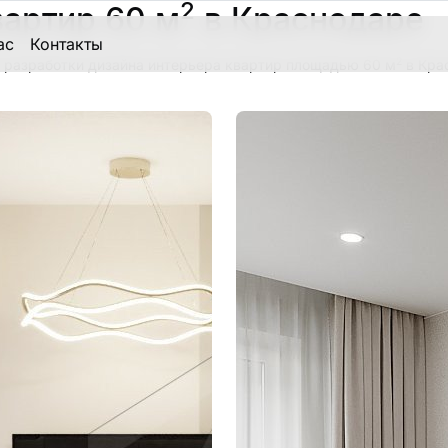
2
вартир 60 м
в Краснодаре
ас
Контакты
2
 разработки дизайна интерьера квартир площадью 60 м
в Кра