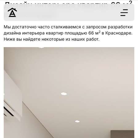
2
Дизайн интерьера квартир 66 м
в Краснодаре
Мы достаточно часто сталкиваемся с запросом разработки
2
Дизайн
дизайна интерьера квартир площадью 66 м
в Краснодаре.
Ниже вы найдете некоторые из наших работ.
Ремонт
Цены
Наши работы
О нас
Контакты
г. Краснодар
8 (861) 945-12-
34
Обсудить