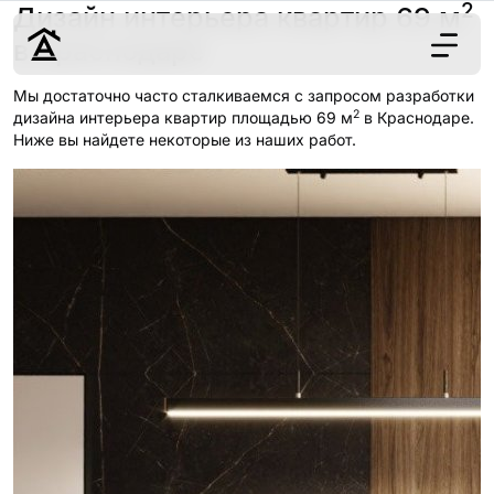
2
Дизайн интерьера квартир 69 м
в Краснодаре
Мы достаточно часто сталкиваемся с запросом разработки
2
Дизайн
дизайна интерьера квартир площадью 69 м
в Краснодаре.
Ниже вы найдете некоторые из наших работ.
Ремонт
Цены
Наши работы
О нас
Контакты
г. Краснодар
8 (861) 945-12-
34
Обсудить