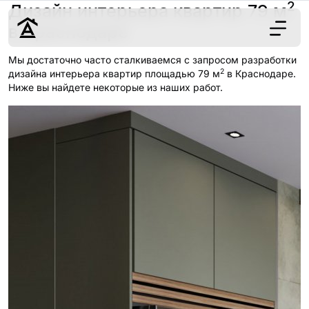
2
Дизайн интерьера квартир 79 м
в Краснодаре
Мы достаточно часто сталкиваемся с запросом разработки
2
Дизайн
дизайна интерьера квартир площадью 79 м
в Краснодаре.
Ниже вы найдете некоторые из наших работ.
Ремонт
Цены
Наши работы
О нас
Контакты
г. Краснодар
8 (861) 945-12-
34
Обсудить