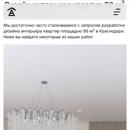
2
Дизайн интерьера квартир 86 м
в Краснодаре
Мы достаточно часто сталкиваемся с запросом разработки
2
Дизайн
дизайна интерьера квартир площадью 86 м
в Краснодаре.
Ниже вы найдете некоторые из наших работ.
Ремонт
Цены
Наши работы
О нас
Контакты
г. Краснодар
8 (861) 945-12-
34
Обсудить