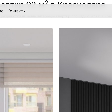
2
вартир 92 м
в Краснодаре
ас
Контакты
2
 разработки дизайна интерьера квартир площадью 92 м
в Кра