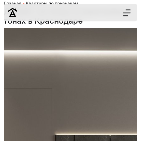
Главная
Квартиры по признакам
Дизайн гостиных в коричневых
тонах в Краснодаре
Дизайн
Ремонт
Цены
Наши работы
О нас
Контакты
г. Краснодар
8 (861) 945-12-
34
Обсудить