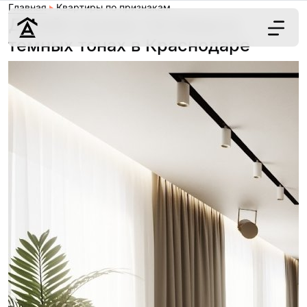
Главная
Квартиры по признакам
Дизайн кухонь-гостиных в
темных тонах в Краснодаре
Дизайн
Ремонт
Цены
Наши работы
О нас
Контакты
г. Краснодар
8 (861) 945-12-
34
Обсудить