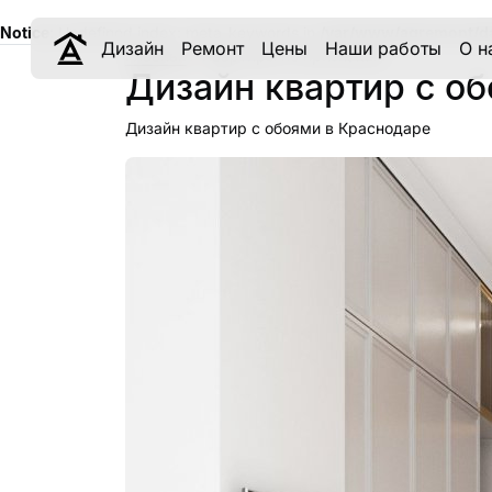
Notice
: Undefined index: meta_keywords in
/var/www/aqremont/d
Дизайн
Ремонт
Цены
Наши работы
О н
Главная
Квартиры по признакам
Дизайн квартир с о
Дизайн квартир с обоями в Краснодаре