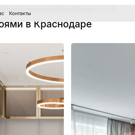
ata/www/aqremont.ru/modules/modules.php
on line
517
ас
Контакты
боями в Краснодаре