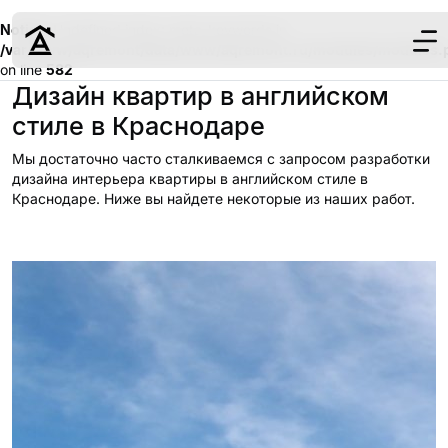
Notice
: Undefined index: meta_keywords in
/var/www/aqremont/data/www/aqremont.ru/modules/modules.
on line
582
Дизайн квартир в английском
стиле в Краснодаре
Мы достаточно часто сталкиваемся с запросом разработки
дизайна интерьера квартиры в английском стиле в
Дизайн
Краснодаре. Ниже вы найдете некоторые из наших работ.
Ремонт
Цены
Наши работы
О нас
Контакты
г. Краснодар
8 (861) 945-12-
34