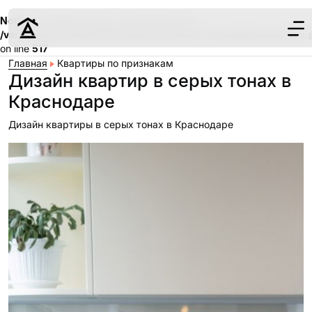
Notice
: Undefined index: meta_keywords in
/var/www/aqremont/data/www/aqremont.ru/modules/modules.
on line
517
Главная
Квартиры по признакам
Дизайн квартир в серых тонах в
Краснодаре
Дизайн квартиры в серых тонах в Краснодаре
Дизайн
Ремонт
Цены
Наши работы
О нас
Контакты
г. Краснодар
8 (861) 945-12-
34