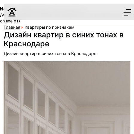
Notice
: Undefined index: meta_keywords in
/var/www/aqremont/data/www/aqremont.ru/modules/modules.
on line
517
Главная
Квартиры по признакам
Дизайн квартир в синих тонах в
Краснодаре
Дизайн квартир в синих тонах в Краснодаре
Дизайн
Ремонт
Цены
Наши работы
О нас
Контакты
г. Краснодар
8 (861) 945-12-
34