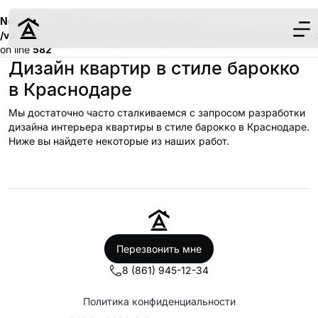
Notice
: Undefined index: meta_keywords in
/var/www/aqremont/data/www/aqremont.ru/modules/modules.
on line
582
Дизайн квартир в стиле барокко
в Краснодаре
Мы достаточно часто сталкиваемся с запросом разработки
дизайна интерьера квартиры в стиле барокко в Краснодаре.
Дизайн
Ниже вы найдете некоторые из наших работ.
Ремонт
Цены
Наши работы
О нас
Контакты
Перезвонить мне
г. Краснодар
8 (861) 945-12-34
8 (861) 945-12-
Политика конфиденциальности
34