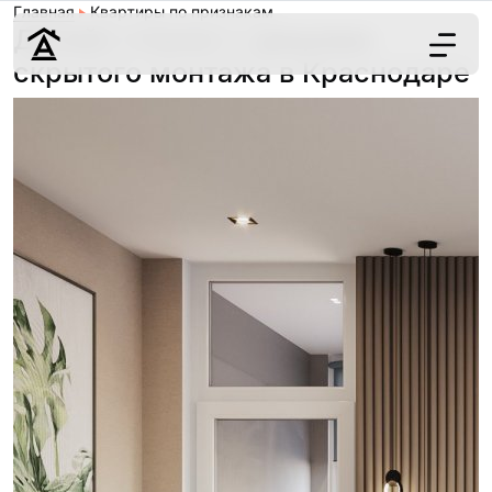
Главная
Квартиры по признакам
Дизайн спален с дверями
скрытого монтажа в Краснодаре
Дизайн
Ремонт
Цены
Наши работы
О нас
Контакты
г. Краснодар
8 (861) 945-12-
34
Обсудить