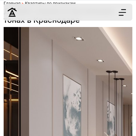
Главная
Квартиры по признакам
Дизайн спален в пастельных
тонах в Краснодаре
Дизайн
Ремонт
Цены
Наши работы
О нас
Контакты
г. Краснодар
8 (861) 945-12-
34
Обсудить