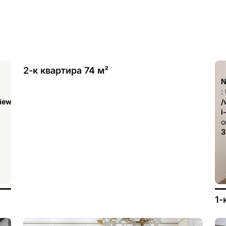
2-к квартира 74 м²
Notice
N
: Undefined index: has_drawings in
:
iew/templates_c/ca23d591d3fd8044c55329b97dcde4d44cdb3e9e
/var/www/aqremont/data/www/aqremont.ru/view/templ
/
i-remont-kvartir.tpl.php
i
on line
o
378
3
1-