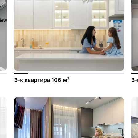
iew/templates_c/ca23d591d3fd8044c55329b97dcde4d44cdb3e9e
3-к квартира 106 м²
3-