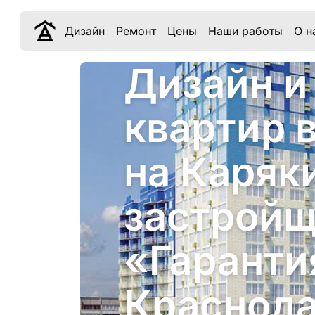
Дизайн
Ремонт
Цены
Наши работы
О н
Дизайн и
квартир 
на Каряк
застрой
«Гаранти
Краснод