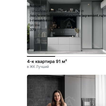
Notice
: Undefined index: has_drawings in
/var/www/aqremont/data/www/aqremont.ru/v
i-remont-kvartir.tpl.php
on line
378
4-к квартира 91 м²
в ЖК Лучший