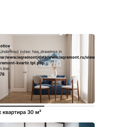
otice
 Undefined index: has_drawings in
.file.dizayn-
ates_c/ca23d591d3fd8044c55329b97dcde4d44cdb3e9e.file.diz
var/www/aqremont/data/www/aqremont.ru/view/templates_c/c
-remont-kvartir.tpl.php
n line
78
к квартира 30 м²