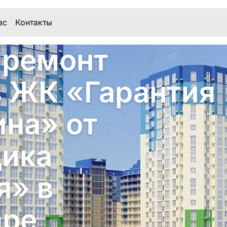
ас
Контакты
 ремонт
в ЖК «Гарантия
ина» от
щика
я» в
аре