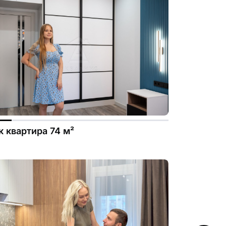
.file.dizayn-
к квартира 74 м²