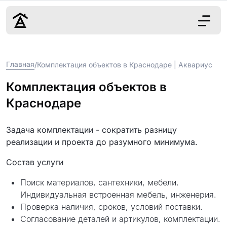
Дизайн
Главная
/
Комплектация объектов в Краснодаре | Аквариус
Ремонт
Цены
Комплектация объектов в
Наши работы
Краснодаре
О нас
Контакты
Задача комплектации - сократить разницу
реализации и проекта до разумного минимума.
г. Краснодар
Состав услуги
8 (861) 945-12-
34
Поиск материалов, сантехники, мебели.
Индивидуальная встроенная мебель, инженерия.
Проверка наличия, сроков, условий поставки.
Согласование деталей и артикулов, комплектации.
Обсудить