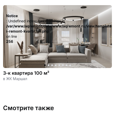
довольных клиентов.
Notice
: Undefined index: has_drawings in
/var/www/aqremont/data/www/aqremont.ru/view/templates
i-remont-kvartir.tpl.php
on line
256
3-к квартира 100 м²
в ЖК Маршал
Смотрите также