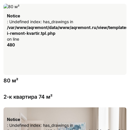
Notice
: Undefined index: has_drawings in
/var/www/aqremont/data/www/aqremont.ru/view/templates
i-remont-kvartir.tpl.php
on line
480
80 м²
2-к квартира 74 м²
Notice
: Undefined index: has_drawings in
/var/www/aqremont/data/www/aqremont.ru/view/templates
Notice
i-remont-kvartir.tpl.php
: Undefined index: has_drawings in
on line