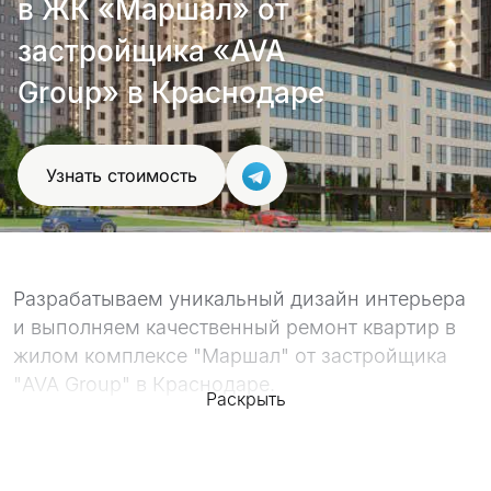
в ЖК «Маршал» от
проект
застройщика «AVA
Group» в Краснодаре
Узнать стоимость
Разрабатываем уникальный дизайн интерьера
и выполняем качественный ремонт квартир в
жилом комплексе "Маршал" от застройщика
"AVA Group" в Краснодаре.
Раскрыть
Качество работ подтверждают наше
портфолио, с которым вы можете
ознакомиться ниже, а так же сотни отзывов