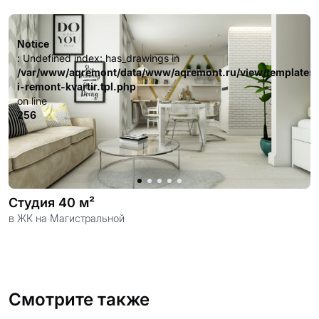
ознакомиться ниже, а так же сотни отзывов
довольных клиентов.
Notice
: Undefined index: has_drawings in
/var/www/aqremont/data/www/aqremont.ru/view/templates
i-remont-kvartir.tpl.php
on line
256
Студия 40 м²
в ЖК на Магистральной
Смотрите также