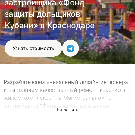
застройщика «Фонд
проект
защиты дольщиков
Кубани» в Краснодаре
Узнать стоимость
Разрабатываем уникальный дизайн интерьера
и выполняем качественный ремонт квартир в
жилом комплексе "на Магистральной" от
застройщика "Фонд защиты дольщиков
Раскрыть
Кубани" в Краснодаре.
Качество работ подтверждают наше
портфолио, с которым вы можете