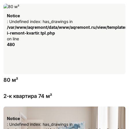
Notice
: Undefined index: has_drawings in
/var/www/aqremont/data/www/aqremont.ru/view/templates
i-remont-kvartir.tpl.php
on line
480
80 м²
2-к квартира 74 м²
Notice
: Undefined index: has_drawings in
/var/www/aqremont/data/www/aqremont.ru/view/templates
Notice
i-remont-kvartir.tpl.php
: Undefined index: has_drawings in
on line