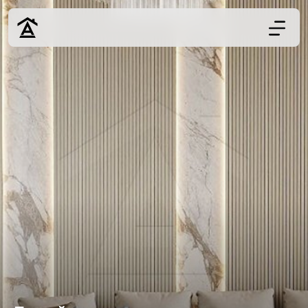
Дизайн
Ремонт
Цены
Наши работы
О нас
Контакты
г. Краснодар
8 (861) 945-12-
34
Обсудить