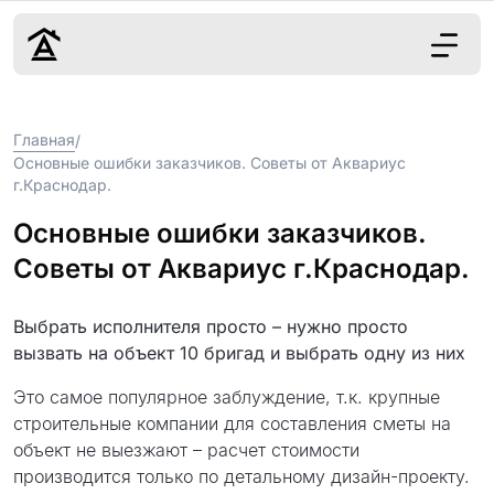
Дизайн
Главная
/
Ремонт
Основные ошибки заказчиков. Советы от Аквариус
Цены
г.Краснодар.
Наши работы
Основные ошибки заказчиков.
О нас
Контакты
Советы от Аквариус г.Краснодар.
г. Краснодар
Выбрать исполнителя просто – нужно просто
вызвать на объект 10 бригад и выбрать одну из них
8 (861) 945-12-
34
Это самое популярное заблуждение, т.к. крупные
строительные компании для составления сметы на
объект не выезжают – расчет стоимости
производится только по детальному дизайн-проекту.
Обсудить