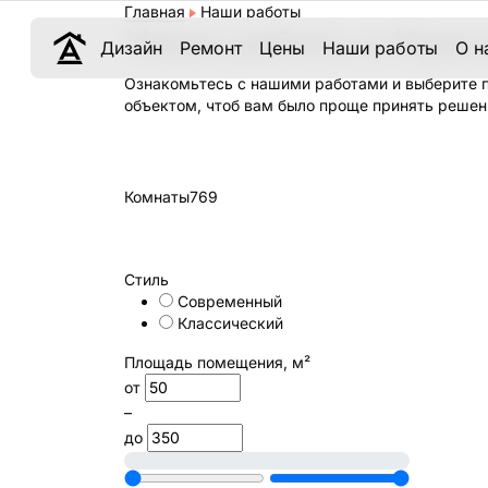
Главная
Наши работы
Наши работы в Крас
Дизайн
Ремонт
Цены
Наши работы
О н
Ознакомьтесь с нашими работами и выберите 
объектом, чтоб вам было проще принять решен
Комнаты
769
Стиль
Современный
Классический
Площадь помещения, м²
от
–
до