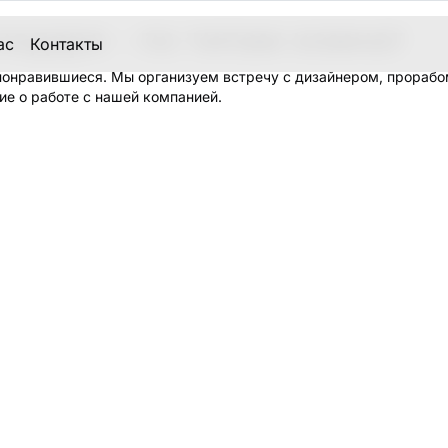
нодаре - по типам комнат
ас
Контакты
понравившиеся. Мы организуем встречу с дизайнером, прорабо
ие о работе с нашей компанией.