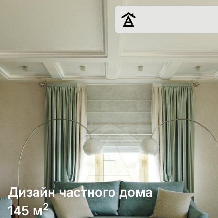
Дизайн
Ремонт
Цены
Наши работы
О нас
Контакты
г. Краснодар
8 (861) 945-12-
34
Дизайн частного дома
2
145 м
Обсудить