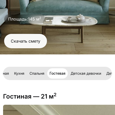
проект
2
Площадь:
145 м
Скачать смету
тиная
Кухня
Спальня
Гостевая
Детская девочки
Детс
2
Гостиная
— 21 м