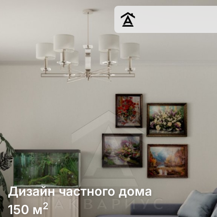
Дизайн
Ремонт
Цены
Наши работы
О нас
Контакты
г. Краснодар
8 (861) 945-12-
34
Дизайн частного дома
2
150 м
Обсудить