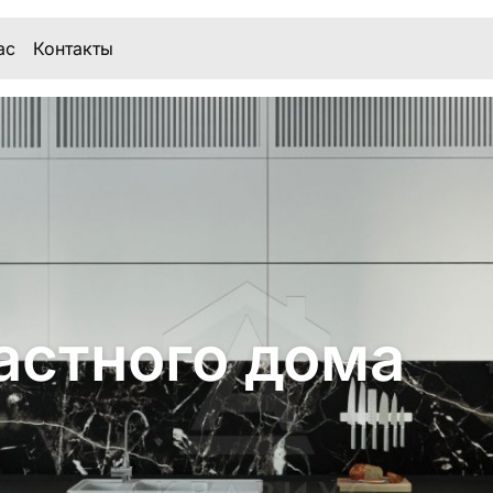
ас
Контакты
астного дома