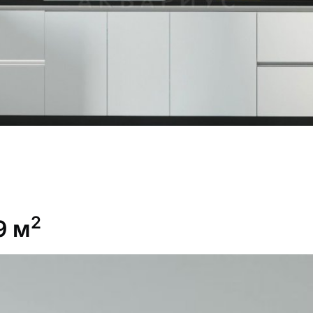
2
9 м