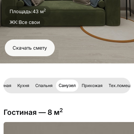
проект
2
Площадь:
43 м
ЖК:
Все свои
Скачать смету
тиная
Кухня
Спальня
Санузел
Прихожая
Тех.помеще
2
Гостиная
— 8 м