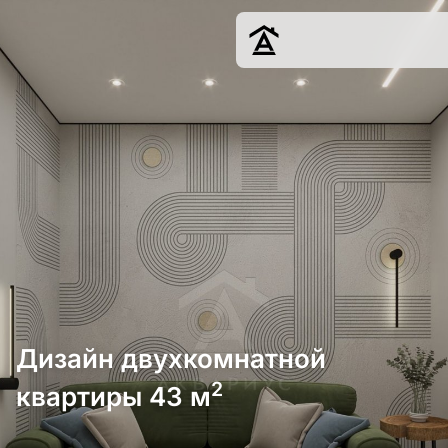
Дизайн
Ремонт
Цены
Наши работы
О нас
Контакты
г. Краснодар
8 (861) 945-12-
34
Дизайн двухкомнатной
2
квартиры 43 м
Обсудить