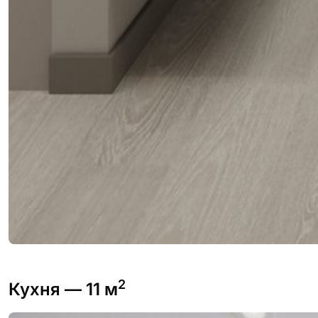
2
Кухня
— 11 м